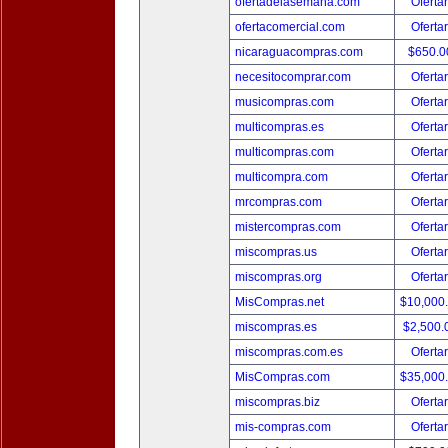
ofertadelasemana.com
Oferta
ofertacomercial.com
Oferta
nicaraguacompras.com
$650.
necesitocomprar.com
Oferta
musicompras.com
Oferta
multicompras.es
Oferta
multicompras.com
Oferta
multicompra.com
Oferta
mrcompras.com
Oferta
mistercompras.com
Oferta
miscompras.us
Oferta
miscompras.org
Oferta
MisCompras.net
$10,000
miscompras.es
$2,500
miscompras.com.es
Oferta
MisCompras.com
$35,000
miscompras.biz
Oferta
mis-compras.com
Oferta