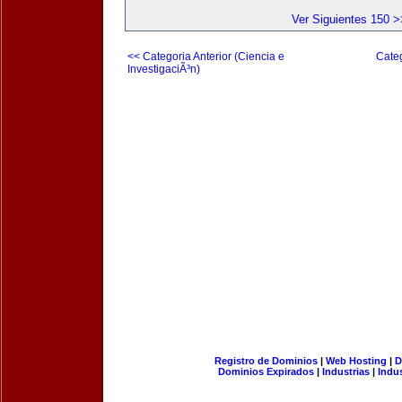
Ver Siguientes 150 >
<< Categoria Anterior (Ciencia e
Cate
InvestigaciÃ³n)
Registro de Dominios
|
Web Hosting
|
D
Dominios Expirados
|
Industrias
|
Indu