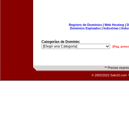
Registro de Dominios
|
Web Hosting
|
D
Dominios Expirados
|
Industrias
|
Indu
Categorías de Dominio:
[Pág. princi
** Precios expre
© 2002/2022 Solo10.com