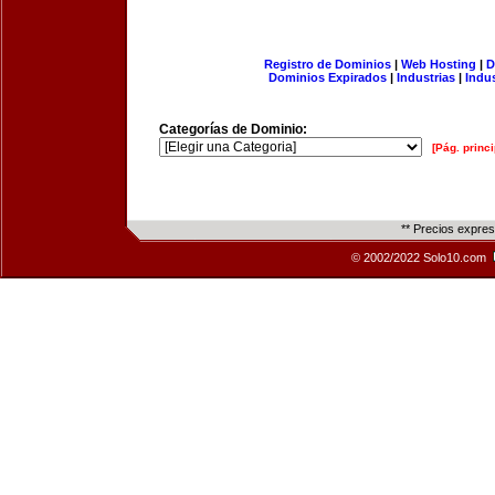
Registro de Dominios
|
Web Hosting
|
D
Dominios Expirados
|
Industrias
|
Indu
Categorías de Dominio:
[Pág. princi
** Precios expre
© 2002/2022 Solo10.com