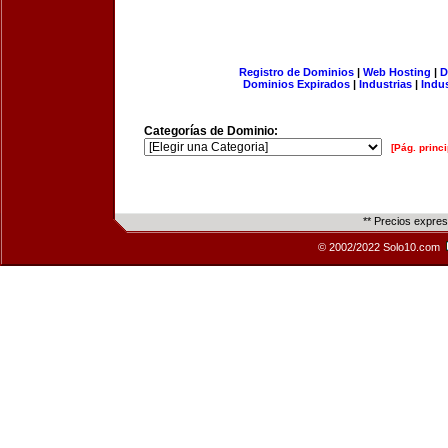
Registro de Dominios
|
Web Hosting
|
D
Dominios Expirados
|
Industrias
|
Indu
Categorías de Dominio:
[Pág. princi
** Precios expre
© 2002/2022 Solo10.com