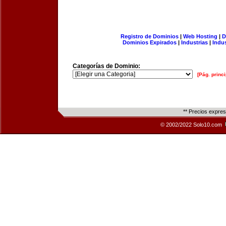
Registro de Dominios
|
Web Hosting
|
D
Dominios Expirados
|
Industrias
|
Indu
Categorías de Dominio:
[Pág. princi
** Precios expre
© 2002/2022 Solo10.com