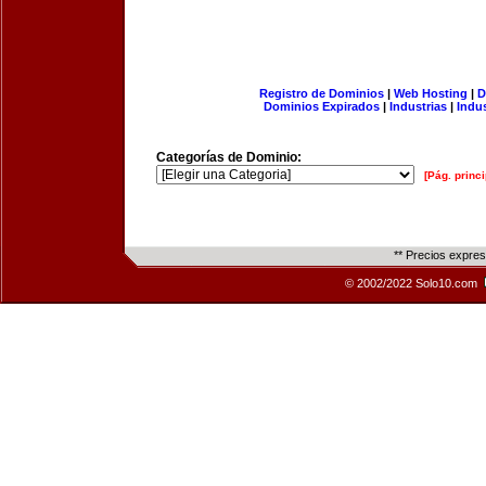
Registro de Dominios
|
Web Hosting
|
D
Dominios Expirados
|
Industrias
|
Indu
Categorías de Dominio:
[Pág. princi
** Precios expre
© 2002/2022 Solo10.com