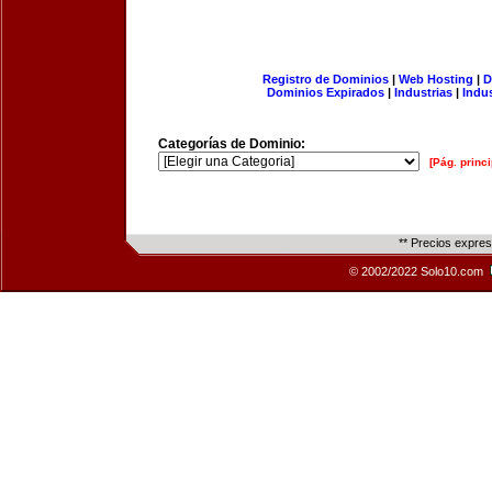
Registro de Dominios
|
Web Hosting
|
D
Dominios Expirados
|
Industrias
|
Indu
Categorías de Dominio:
[Pág. princi
** Precios expre
© 2002/2022 Solo10.com