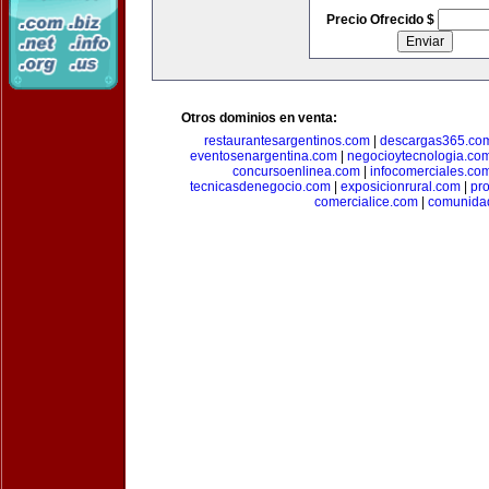
Precio Ofrecido $
Otros dominios en venta:
restaurantesargentinos.com
|
descargas365.co
eventosenargentina.com
|
negocioytecnologia.co
concursoenlinea.com
|
infocomerciales.co
tecnicasdenegocio.com
|
exposicionrural.com
|
pr
comercialice.com
|
comunidad