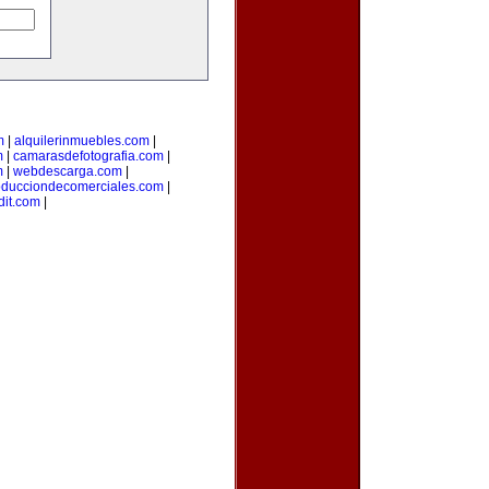
m
|
alquilerinmuebles.com
|
m
|
camarasdefotografia.com
|
m
|
webdescarga.com
|
oducciondecomerciales.com
|
it.com
|