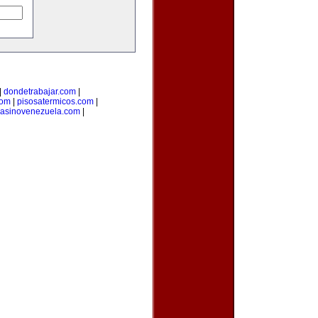
|
dondetrabajar.com
|
com
|
pisosatermicos.com
|
asinovenezuela.com
|