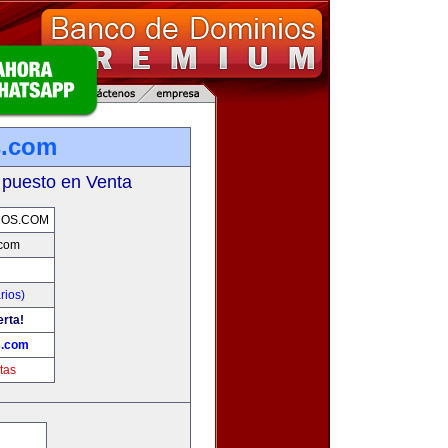
s.com
 puesto en Venta
COS.COM
.com
rios)
erta!
s.com
tas