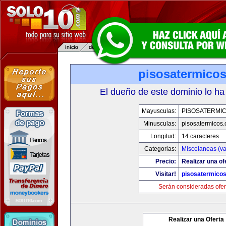
pisosatermico
El dueño de este dominio lo ha
Mayusculas:
PISOSATERMI
Minusculas:
pisosatermicos
Longitud:
14 caracteres
Categorias:
Miscelaneas (va
Precio:
Realizar una of
Visitar!
pisosatermico
Serán consideradas ofer
Realizar una Oferta