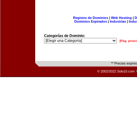
Registro de Dominios
|
Web Hosting
|
D
Dominios Expirados
|
Industrias
|
Indu
Categorías de Dominio:
[Pág. princi
** Precios expre
© 2002/2022 Solo10.com