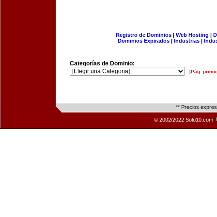
Registro de Dominios
|
Web Hosting
|
D
Dominios Expirados
|
Industrias
|
Indu
Categorías de Dominio:
[Pág. princi
** Precios expre
© 2002/2022 Solo10.com