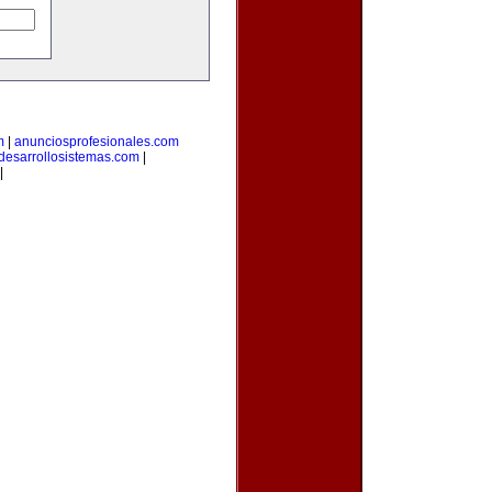
m
|
anunciosprofesionales.com
desarrollosistemas.com
|
|