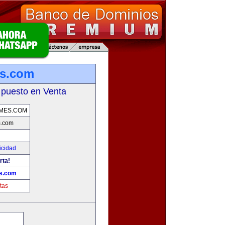
es.com
 puesto en Venta
MES.COM
s.com
icidad
rta!
s.com
tas