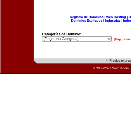
Registro de Dominios
|
Web Hosting
|
D
Dominios Expirados
|
Industrias
|
Indu
Categorías de Dominio:
[Pág. princi
** Precios expre
© 2002/2022 Solo10.com