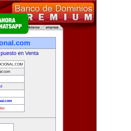
onal.com
 puesto en Venta
CIONAL.COM
al.com
ad
nal.com
tas