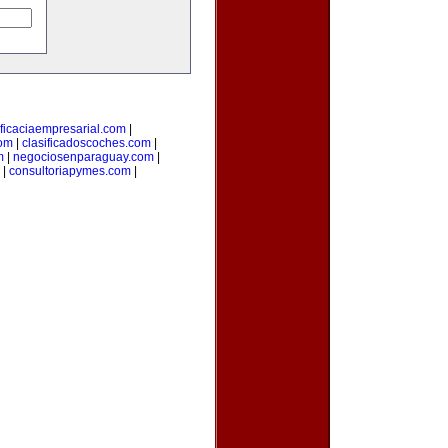
ficaciaempresarial.com
|
com
|
clasificadoscoches.com
|
m
|
negociosenparaguay.com
|
|
consultoriapymes.com
|