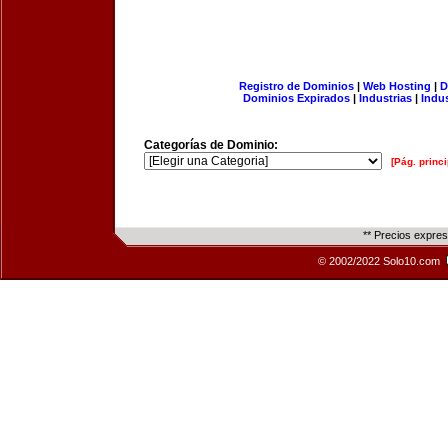
Registro de Dominios
|
Web Hosting
|
D
Dominios Expirados
|
Industrias
|
Indu
Categorías de Dominio:
[Pág. princi
** Precios expre
© 2002/2022 Solo10.com