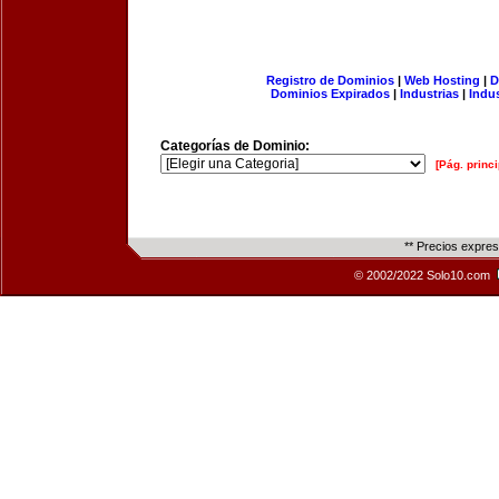
Registro de Dominios
|
Web Hosting
|
D
Dominios Expirados
|
Industrias
|
Indu
Categorías de Dominio:
[Pág. princi
** Precios expre
© 2002/2022 Solo10.com