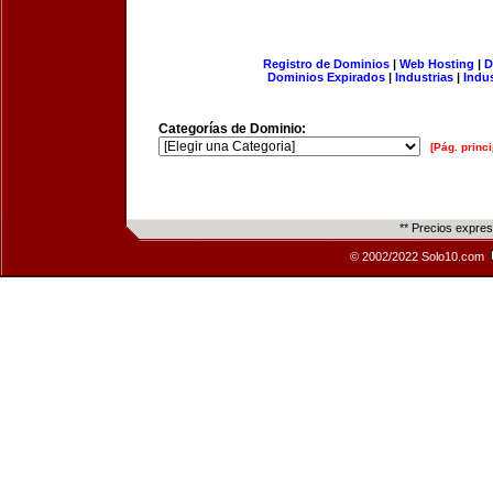
Registro de Dominios
|
Web Hosting
|
D
Dominios Expirados
|
Industrias
|
Indu
Categorías de Dominio:
[Pág. princi
** Precios expre
© 2002/2022 Solo10.com