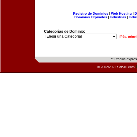
Registro de Dominios
|
Web Hosting
|
D
Dominios Expirados
|
Industrias
|
Indu
Categorías de Dominio:
[Pág. princi
** Precios expre
© 2002/2022 Solo10.com