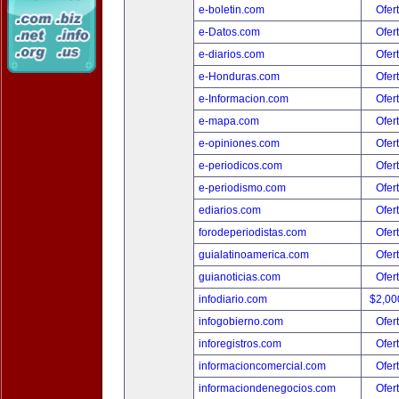
e-boletin.com
Ofer
e-Datos.com
Ofer
e-diarios.com
Ofer
e-Honduras.com
Ofer
e-Informacion.com
Ofer
e-mapa.com
Ofer
e-opiniones.com
Ofer
e-periodicos.com
Ofer
e-periodismo.com
Ofer
ediarios.com
Ofer
forodeperiodistas.com
Ofer
guialatinoamerica.com
Ofer
guianoticias.com
Ofer
infodiario.com
$2,00
infogobierno.com
Ofer
inforegistros.com
Ofer
informacioncomercial.com
Ofer
informaciondenegocios.com
Ofer