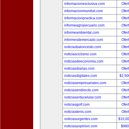
informacionexclusiva.com
Ofer
informacionmundial.com
Ofer
informacionpractica.com
Ofer
informeagropecuario.com
Ofer
informeambiental.com
Ofer
informesdemercado.com
Ofer
noticiasbaloncesto.com
Ofer
noticiasciclismo.com
Ofer
noticiasdeeconomia.com
Ofer
noticiasdiarias.com
Ofer
noticiasdigitales.com
$2,50
noticiasempresariales.com
Ofer
noticiasendirecto.com
Ofer
noticiasentucelular.com
Ofer
noticiasgolf.com
Ofer
noticiastenis.com
Ofer
noticiasurgentes.com
$10,0
noticiasyopinion.com
$980