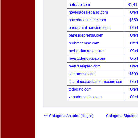
noticlub.com
$1,49
novedadeslegales.com
Ofer
novedadesonline.com
$550
panoramafinanciero.com
Ofer
partesdeprensa.com
Ofer
revistacampo.com
Ofer
revistademarcas.com
Ofer
revistadenoticias.com
Ofer
revistaempleo.com
Ofer
salaprensa.com
$600
tecnologiasdelainformacion.com
Ofer
tododato.com
Ofer
zonademedios.com
Ofer
<< Categoria Anterior (Hogar)
Categoria Siguient